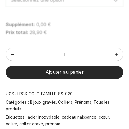
Sélectionnez une option
Supplément:
0,00
€
Prix total:
28,90
€
quantité
de
Collier
Ajouter au panier
Prénom(s)
avec
coeur
UGS :
LRCK-COLG-FAMILLE-SS-020
au
Catégories :
Bijoux gravés
,
Colliers
,
Prénoms
,
Tous les
choix
produits
(doré
Étiquettes :
acier inoxydable
,
cadeau naissance
,
cœur
,
ou
collier
,
collier gravé
,
prénom