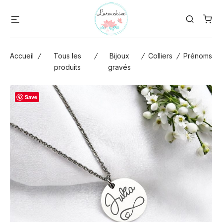
Skip
Menu
Search
to
content
Accueil
/
Tous les
/
Bijoux
/
Colliers
/
Prénoms
produits
gravés
Save