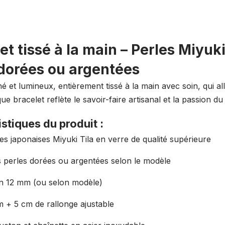
en
perles
Miyuki
et tissé à la main – Perles Miyuki
Tila
 dorées ou argentées
bronze
et
né et lumineux, entièrement tissé à la main avec soin, qui al
doré
ue bracelet reflète le savoir-faire artisanal et la passion du 
triple
stiques du produit :
es japonaises Miyuki Tila en verre de qualité supérieure
s perles dorées ou argentées selon le modèle
n 12 mm (ou selon modèle)
 + 5 cm de rallonge ajustable