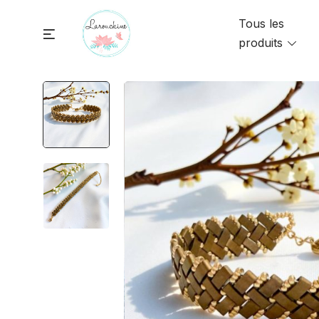
Skip
Tous les
to
Menu
produits
Togg
content
men