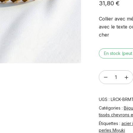
31,80
€
Collier avec m
avec le texte o
cher
En stock (peu
quantité
de
Bracelet
UGS :
LRCK-BRMT
tissé
à
Catégories :
Bijo
tissés chevrons e
la
Étiquettes :
acier
main
perles Miyuki
–