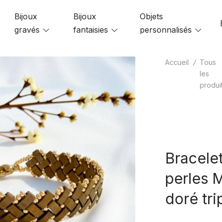
Bijoux
Bijoux
Objets
le
gravés
Toggle
fantaisies
Toggle
personnalisés
Toggl
u
menu
menu
menu
Accueil
/
Tous
les
produi
Bracelet
perles M
doré tri