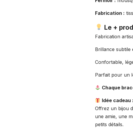
Fermoir :
mousque
Fabrication :
tis
Le + prod
Fabrication arti
Brillance subtile
Confortable, lég
Parfait pour un 
Chaque brace
Idée cadeau 
Offrez un bijou 
une amie, une ma
petits détails.