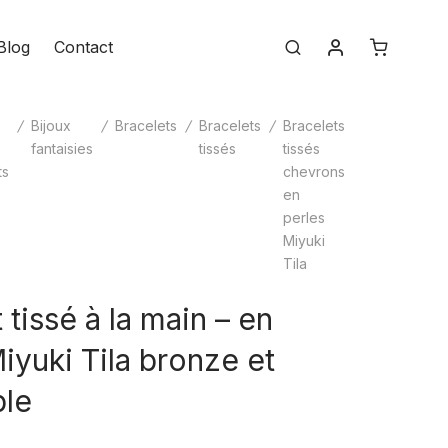
Mon compte
Blog
Contact
Search
e
/
Bijoux
/
Bracelets
/
Bracelets
/
Bracelets
fantaisies
tissés
tissés
ts
chevrons
en
perles
Miyuki
Tila
 tissé à la main – en
iyuki Tila bronze et
ple