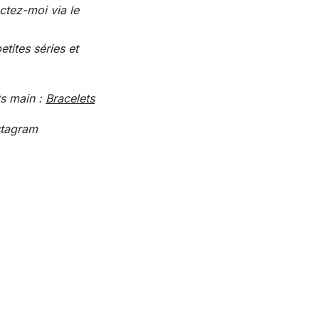
ctez-moi via le
tites séries et
ts main :
Bracelets
stagram