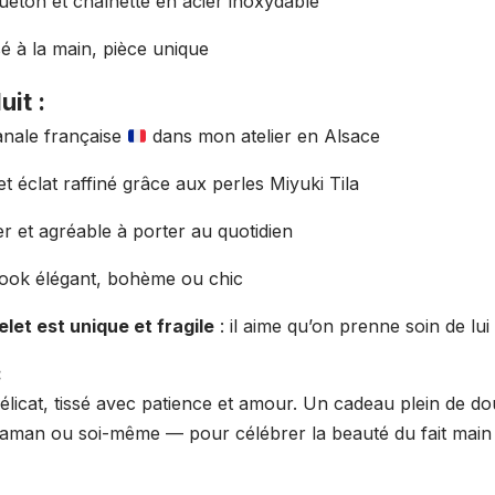
ton et chaînette en acier inoxydable
sé à la main, pièce unique
uit :
sanale française
dans mon atelier en Alsace
 et éclat raffiné grâce aux perles Miyuki Tila
er et agréable à porter au quotidien
look élégant, bohème ou chic
let est unique et fragile
: il aime qu’on prenne soin de lu
:
délicat, tissé avec patience et amour. Un cadeau plein de do
man ou soi-même — pour célébrer la beauté du fait main et