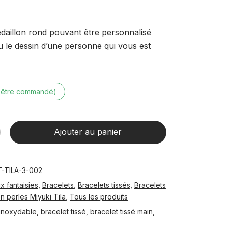
édaillon rond pouvant être personnalisé
u le dessin d’une personne qui vous est
t être commandé)
Ajouter au panier
-TILA-3-002
ux fantaisies
,
Bracelets
,
Bracelets tissés
,
Bracelets
n perles Miyuki Tila
,
Tous les produits
 inoxydable
,
bracelet tissé
,
bracelet tissé main
,